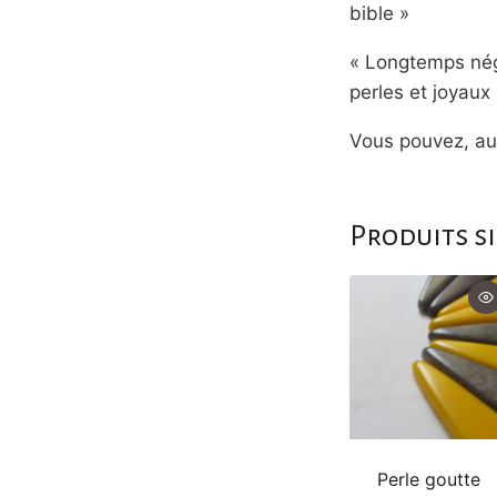
bible »
« Longtemps négl
perles et joyau
Vous pouvez, aus
Produits s
Perle goutte