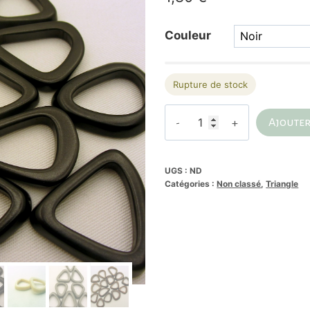
Couleur
Rupture de stock
quantité
Ajouter
de
Alternative:
Triangle
évidé
UGS :
ND
Catégories :
Non classé
,
Triangle
en
Tagua.
Ivoire
végétal