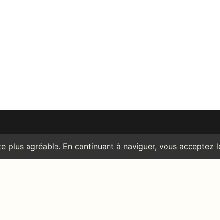
ORMATIONS LÉGALES
RÉSEAUX
CONTACT
Facebook
06 59 28 68 06
ique de confidentialité
Instagram
stephanie.tierratagua@gmai
Me contacter