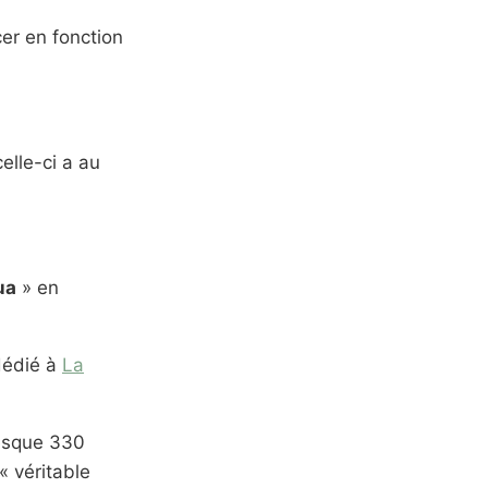
cer en fonction
elle-ci a au
ua
» en
dédié à
La
resque 330
« véritable