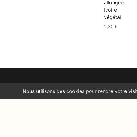
allongée.
Ivoire
végétal
2,30
€
INF
CGV
Polit