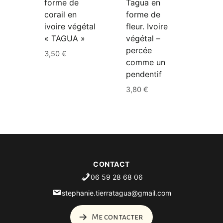
forme de
Tagua en
corail en
forme de
ivoire végétal
fleur. Ivoire
« TAGUA »
végétal –
percée
3,50
€
comme un
pendentif
3,80
€
CONTACT
06 59 28 68 06
stephanie.tierratagua@gmail.com
Me contacter