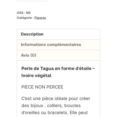
Alternative:
Perle
de
UGS :
ND
Catégorie :
Figures
Tagua
en
forme
Description
d'étoile.
Informations complémentaires
Ivoire
végétal
Avis (0)
Perle de Tagua en forme d’étoile –
Ivoire végétal
.
PIECE NON PERCEE
C’est une pièce idéale pour créer
des bijoux : colliers, boucles
d’oreilles ou bracelets. Elle peut