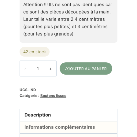
Attention !!! Ils ne sont pas identiques car
ce sont des pièces découpées à la main.
Leur taille varie entre 2.4 centimètres
(pour les plus petites) et 3 centimètres
(pour les plus grandes)
42 en stock
quantité
Ajouter au panier
de
Alternative:
Bouton
corozo.
UGS :
ND
Catégorie :
Boutons lisses
Cabochon
lisse.
Ivoire
Description
végétal
Informations complémentaires