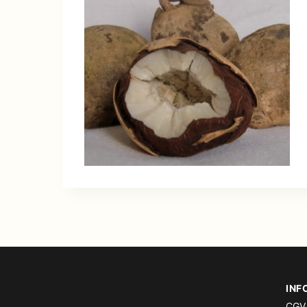
INF
CGV