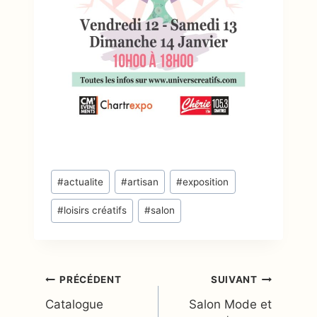
Étiquettes
#
actualite
#
artisan
#
exposition
de
#
loisirs créatifs
#
salon
la
publication :
Navigation
PRÉCÉDENT
SUIVANT
Catalogue
Salon Mode et
de