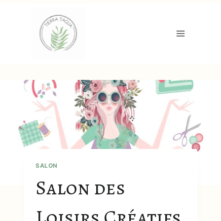
Aller
au
contenu
SALON
Salon des
Loisirs Créatifs