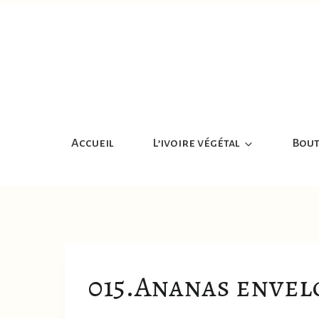
Aller
au
contenu
Accueil
L’ivoire végétal
Bout
015.Ananas envel