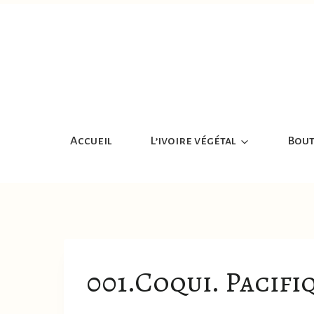
Aller
au
contenu
Accueil
L’ivoire végétal
Bout
001.Coqui. Pacifi