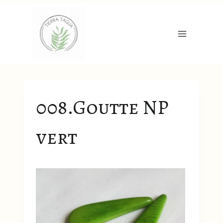
Aller
au
contenu
008.Goutte NP
vert