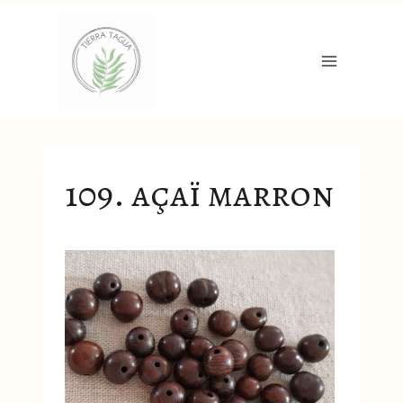
Aller
au
contenu
109. açaï marron