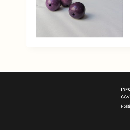
INF
CGV
Polit