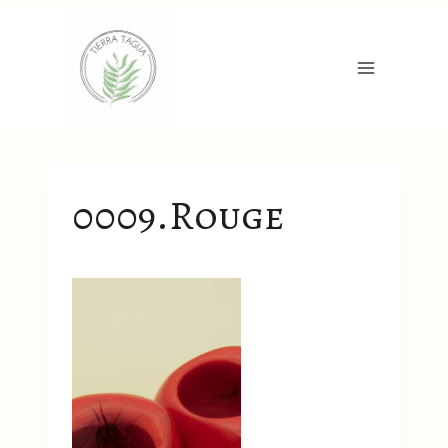
Aller
au
contenu
0009.Rouge