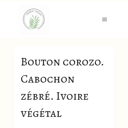
Aller
au
contenu
Bouton corozo.
Cabochon
zébré. Ivoire
végétal