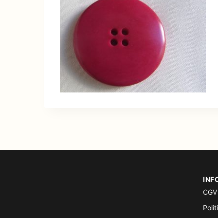
INF
CGV
Polit