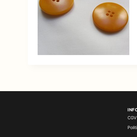
INF
CGV
Polit