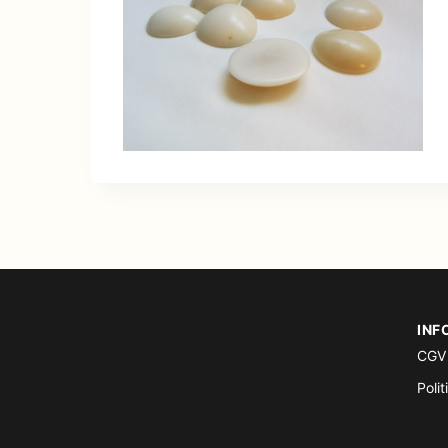
INF
CGV
Polit